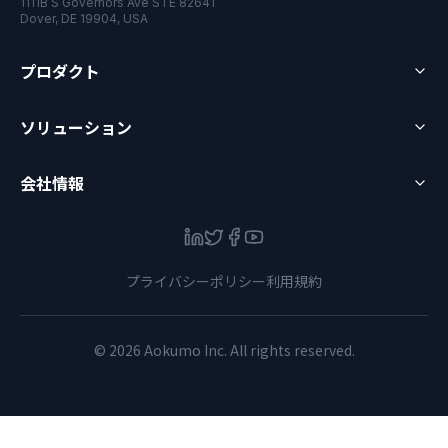
1111B S Governors Ave STE 82641
Dover, DE 19904, USA
プロダクト
ソリューション
会社情報
LinkedIn
Twitter
Facebook
YouTube
プライバシーポリシー
利用規約
©
2026
Aokumo Inc.
All rights reserved.